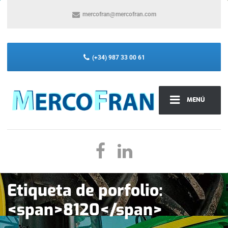
mercofran@mercofran.com
(+34) 987 33 00 61
MENÚ
Etiqueta de porfolio:
<span>8120</span>