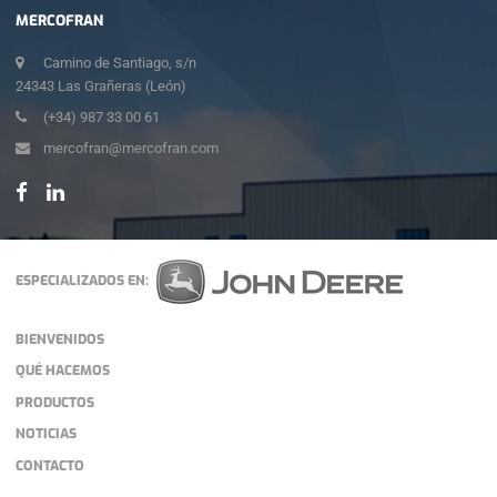
MERCOFRAN
Camino de Santiago, s/n
24343 Las Grañeras (León)
(+34) 987 33 00 61
mercofran@mercofran.com
ESPECIALIZADOS EN:
BIENVENIDOS
QUÉ HACEMOS
PRODUCTOS
NOTICIAS
CONTACTO