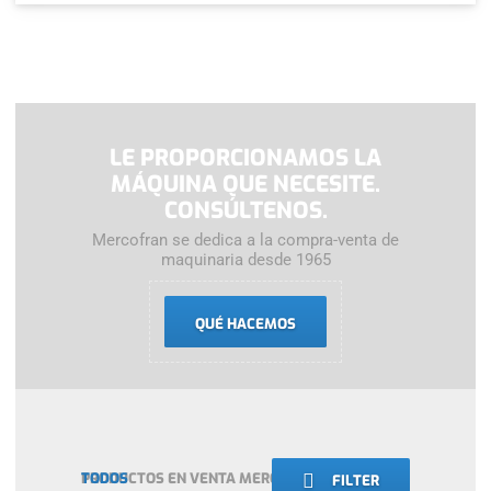
LE PROPORCIONAMOS LA
MÁQUINA QUE NECESITE.
CONSÚLTENOS.
Mercofran se dedica a la compra-venta de
maquinaria desde 1965
QUÉ HACEMOS
PRODUCTOS EN VENTA MERCOFRAN:
TODOS
FILTER