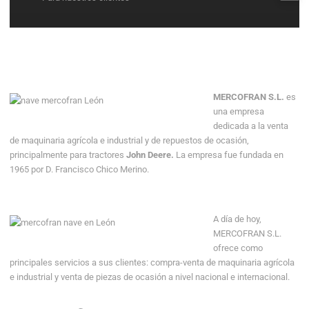
MERCOFRAN S.L.
es
una empresa
dedicada a la venta
de maquinaria agrícola e industrial y de repuestos de ocasión,
principalmente para tractores
John Deere.
La empresa fue fundada en
1965 por D. Francisco Chico Merino.
A día de hoy,
MERCOFRAN S.L.
ofrece como
principales servicios a sus clientes: compra-venta de maquinaria agrícola
e industrial y venta de piezas de ocasión a nivel nacional e internacional.