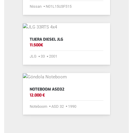
Nissan
N01L15U3F515
TIJERA DIESEL JLG
11.500€
JLG
33
2001
NOTEBOOM ASD32
12.000 €
Noteboom
ASD 32
1990