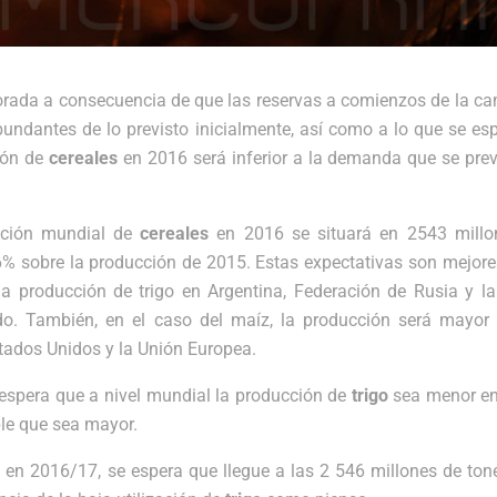
orada a consecuencia de que las reservas a comienzos de la 
ndantes de lo previsto inicialmente, así como a lo que se es
ión de
cereales
en 2016 será inferior a la demanda que se pre
ucción mundial de
cereales
en 2016 se situará en 2543 millo
6% sobre la producción de 2015. Estas expectativas son mejore
la producción de trigo en Argentina, Federación de Rusia y l
do. También, en el caso del maíz, la producción será mayor 
tados Unidos y la Unión Europea.
 espera que a nivel mundial la producción de
trigo
sea menor en
ble que sea mayor.
s
en 2016/17, se espera que llegue a las 2 546 millones de ton