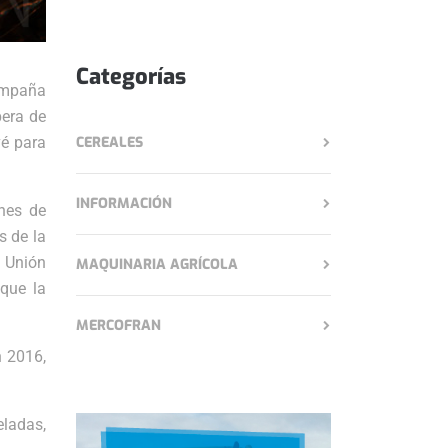
Categorías
campaña
pera de
vé para
CEREALES
INFORMACIÓN
nes de
s de la
a Unión
MAQUINARIA AGRÍCOLA
que la
MERCOFRAN
 2016,
eladas,