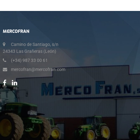
MERCOFRAN
Camino de Santiago, s/n
24343 Las Grañeras (León)
(+34) 987 33 00 61
mercofran@mercofran.com