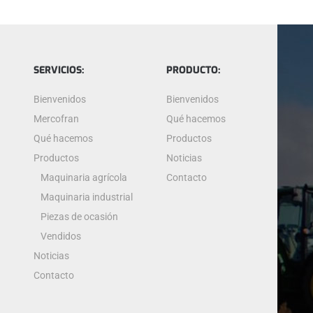
SERVICIOS:
PRODUCTO:
Bienvenidos
Bienvenidos
Mercofran
Qué hacemos
Qué hacemos
Productos
Productos
Noticias
Maquinaria agrícola
Contacto
Maquinaria industrial
Piezas de ocasión
Vendidos
Noticias
Contacto