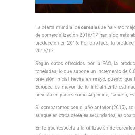
La oferta mundial de
cereales
se ha visto mej
de comercialización 2016/17 han sido más abu
producción en 2016. Por otro lado, la producc
2016/17.
Según datos ofrecidos por la FAO, la prod
toneladas, lo que supone un incremento de 0.
previsión inicial hecha en mayo, puesto que 
Europea es mayor de lo inicialmente estima
prevista en países como Argentina, Canadá, Es
Si comparamos con el año anterior (2015), se
aunque en otros cereales secundarios, es posi
En lo que respecta a la utilización de
cereale