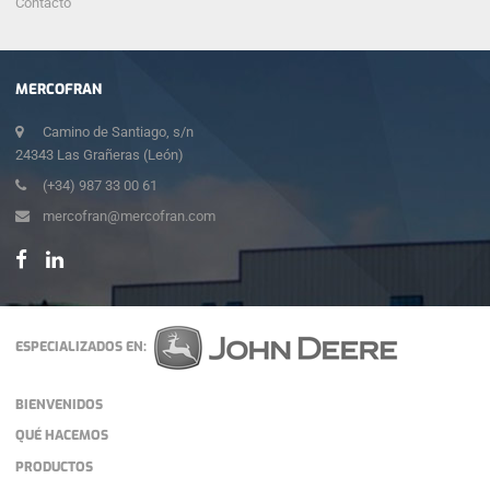
Contacto
MERCOFRAN
Camino de Santiago, s/n
24343 Las Grañeras (León)
(+34) 987 33 00 61
mercofran@mercofran.com
ESPECIALIZADOS EN:
BIENVENIDOS
QUÉ HACEMOS
PRODUCTOS