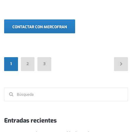
CONTACTAR CON MERCOFRAN
Paginación
1
2
3
de
entradas
Buscar:
Entradas recientes