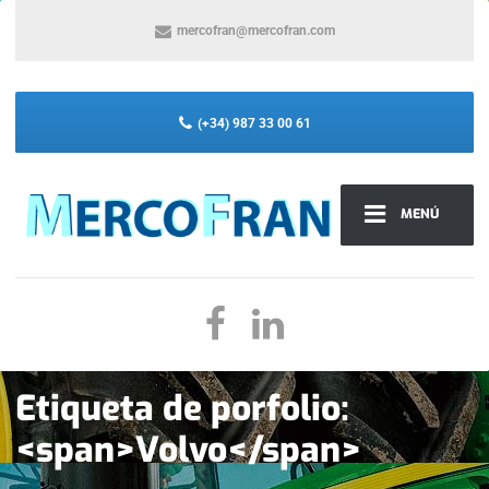
mercofran@mercofran.com
(+34) 987 33 00 61
MENÚ
Etiqueta de porfolio:
<span>Volvo</span>