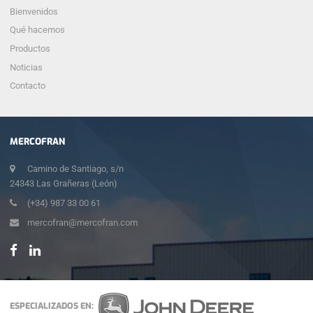
Bienvenidos
Qué hacemos
Productos
Noticias
Contacto
MERCOFRAN
Camino de Santiago, s/n
24343 Las Grañeras (León)
(+34) 987 33 00 61
mercofran@mercofran.com
ESPECIALIZADOS EN: