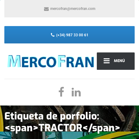
mercofran@mercofran.com
(+34) 987 33 00 61
MENÚ
Etiqueta de porfolio:
<span>TRACTOR</span>