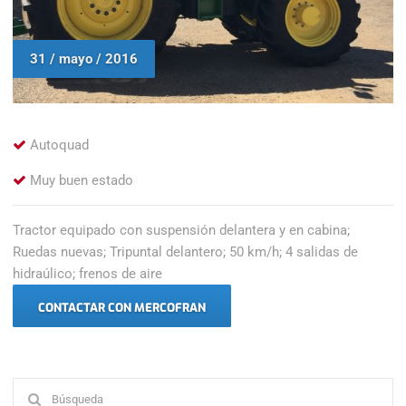
31 / mayo / 2016
Autoquad
Muy buen estado
Tractor equipado con suspensión delantera y en cabina;
Ruedas nuevas; Tripuntal delantero; 50 km/h; 4 salidas de
hidraúlico; frenos de aire
CONTACTAR CON MERCOFRAN
Buscar: