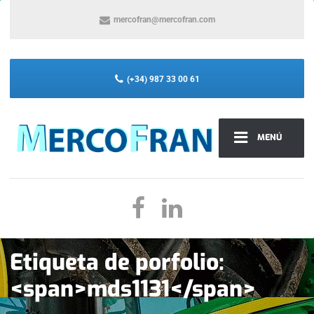
mercofran@mercofran.com
(+34) 987 33 00 61
MENÚ
Etiqueta de porfolio:
<span>mds1131</span>