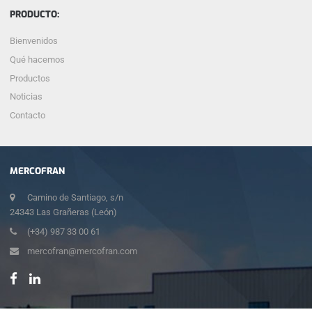
PRODUCTO:
Bienvenidos
Qué hacemos
Productos
Noticias
Contacto
MERCOFRAN
Camino de Santiago, s/n
24343 Las Grañeras (León)
(+34) 987 33 00 61
mercofran@mercofran.com