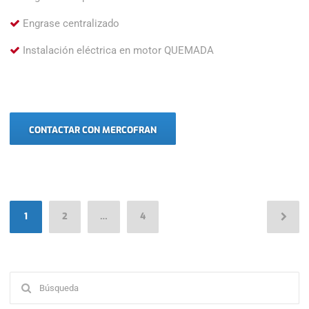
Engrase centralizado
Instalación eléctrica en motor QUEMADA
CONTACTAR CON MERCOFRAN
Paginación
1
2
…
4
de
entradas
Buscar: