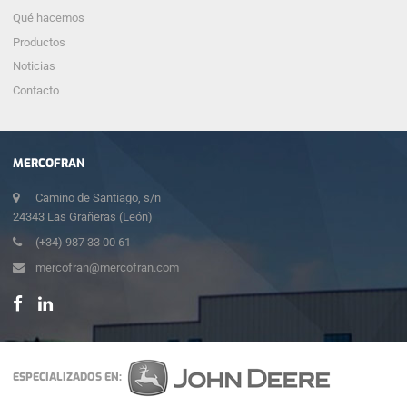
Qué hacemos
Productos
Noticias
Contacto
MERCOFRAN
Camino de Santiago, s/n
24343 Las Grañeras (León)
(+34) 987 33 00 61
mercofran@mercofran.com
ESPECIALIZADOS EN: