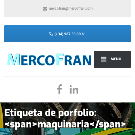
mercofran@mercofran.com
(+34) 987 33 00 61
MENÚ
Etiqueta de porfolio:
<span>maquinaria</span>