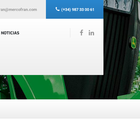
ran@mercofran.com
(+34) 987 33 00 61
NOTICIAS