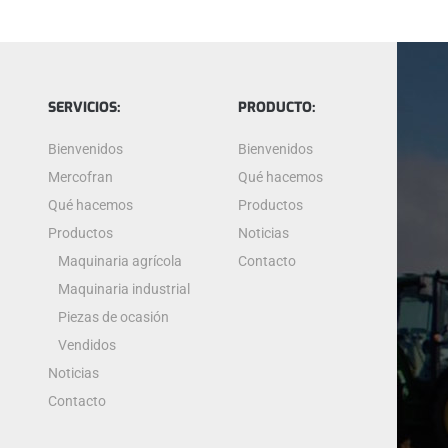
SERVICIOS:
PRODUCTO:
Bienvenidos
Bienvenidos
Mercofran
Qué hacemos
Qué hacemos
Productos
Productos
Noticias
Maquinaria agrícola
Contacto
Maquinaria industrial
Piezas de ocasión
Vendidos
Noticias
Contacto