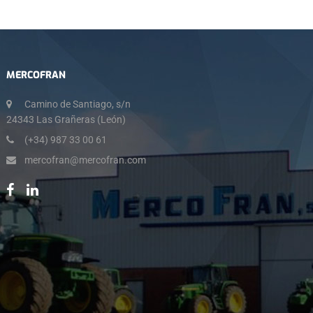
MERCOFRAN
Camino de Santiago, s/n
24343 Las Grañeras (León)
(+34) 987 33 00 61
mercofran@mercofran.com