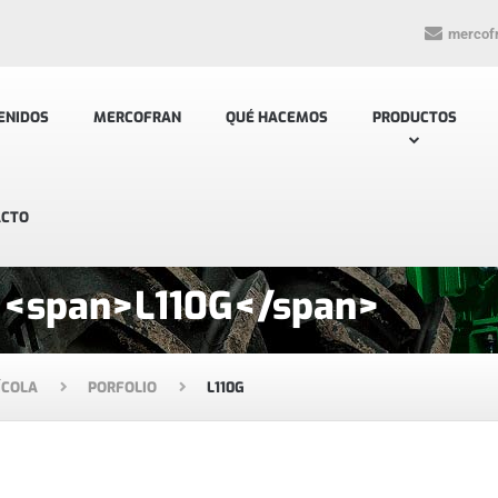
mercof
ENIDOS
MERCOFRAN
QUÉ HACEMOS
PRODUCTOS
ACTO
o: <span>L110G</span>
ÍCOLA
PORFOLIO
L110G