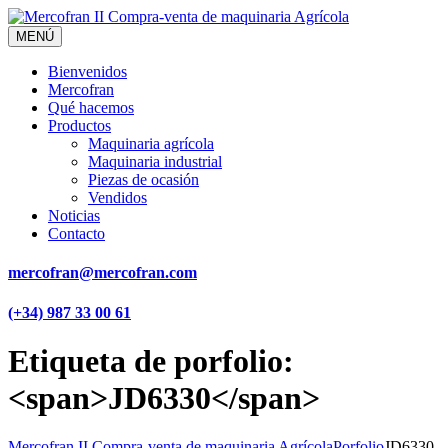
MENÚ
Bienvenidos
Mercofran
Qué hacemos
Productos
Maquinaria agrícola
Maquinaria industrial
Piezas de ocasión
Vendidos
Noticias
Contacto
mercofran@mercofran.com
(+34) 987 33 00 61
Etiqueta de porfolio:
<span>JD6330</span>
Mercofran II Compra-venta de maquinaria Agrícola
Porfolio
JD6330