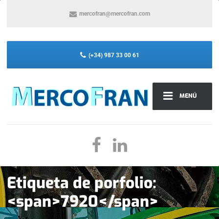
mercofran@mercofran.com
(+34) 987 33 00 61
MENÚ
Etiqueta de porfolio:
<span>7920</span>