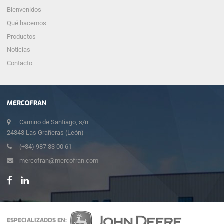
Bienvenidos
Qué hacemos
Productos
Noticias
Contacto
MERCOFRAN
Camino de Santiago, s/n
24343 Las Grañeras (León)
(+34) 987 33 00 61
mercofran@mercofran.com
ESPECIALIZADOS EN: