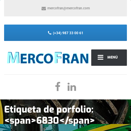
mercofran@mercofran.com
(+34) 987 33 00 61
MENÚ
Etiqueta de porfolio:
<span>6830</span>