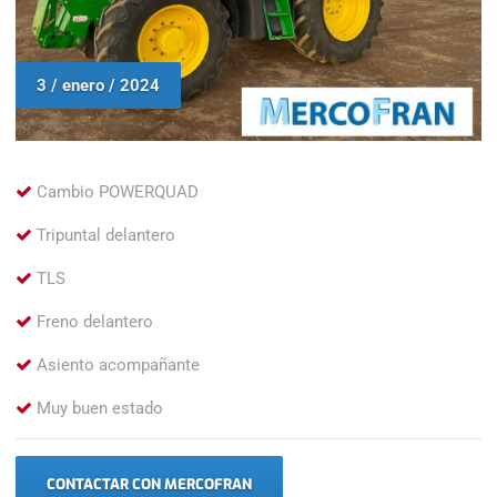
3 / enero / 2024
Cambio POWERQUAD
Tripuntal delantero
TLS
Freno delantero
Asiento acompañante
Muy buen estado
CONTACTAR CON MERCOFRAN