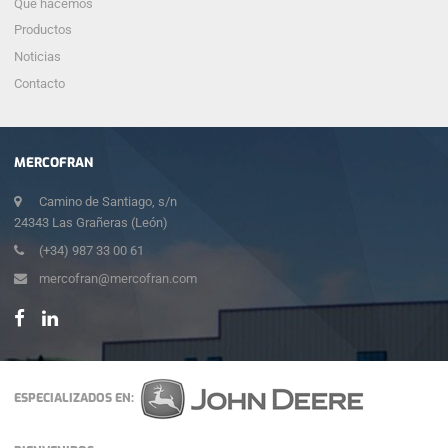
Qué hacemos
Productos
Noticias
Contacto
MERCOFRAN
Camino de Santiago, s/n
24343 Las Grañeras (León)
(+34) 987 33 00 61
mercofran@mercofran.com
ESPECIALIZADOS EN: