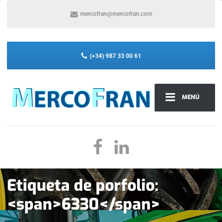
mercofran@mercofran.com
(+34) 987 33 00 61
MENÚ
Etiqueta de porfolio:
<span>6330</span>