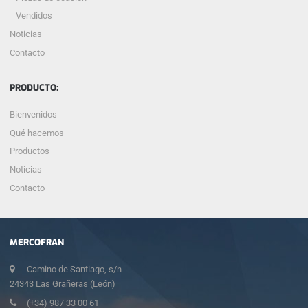
Vendidos
Noticias
Contacto
PRODUCTO:
Bienvenidos
Qué hacemos
Productos
Noticias
Contacto
MERCOFRAN
Camino de Santiago, s/n
24343 Las Grañeras (León)
(+34) 987 33 00 61