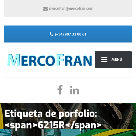
mercofran@mercofran.com
(+34) 987 33 00 61
MENÚ
Etiqueta de porfolio:
<span>6215R</span>