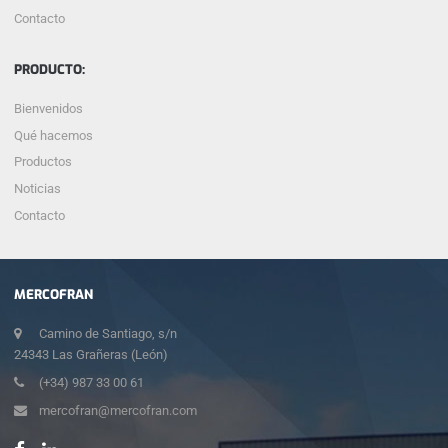
Contacto
PRODUCTO:
Bienvenidos
Qué hacemos
Productos
Noticias
Contacto
MERCOFRAN
Camino de Santiago, s/n
24343 Las Grañeras (León)
(+34) 987 33 00 61
mercofran@mercofran.com