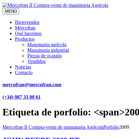
MENÚ
Bienvenidos
Mercofran
Qué hacemos
Productos
Maquinaria agrícola
Maquinaria industrial
Piezas de ocasión
Vendidos
Noticias
Contacto
mercofran@mercofran.com
(+34) 987 33 00 61
Etiqueta de porfolio: <span>20
Mercofran II Compra-venta de maquinaria Agrícola
Porfolio
2009