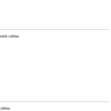
nsión cabina.
cabina.