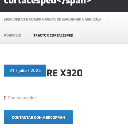
cortacésped</span>
MERCOFRAN II COMPRA-VENTA DE MAQUINARIA AGRÍCOLA
PORFOLIO
TRACTOR CORTACÉSPED
JOHN DEERE X320
31 / julio / 2025
Con recogedor
CONTACTAR CON MERCOFRAN