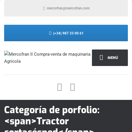
mercofran@mercofran.com
(+34) 987 33 00 61
MENÚ
Categoría de porfolio:
<span>Tractor