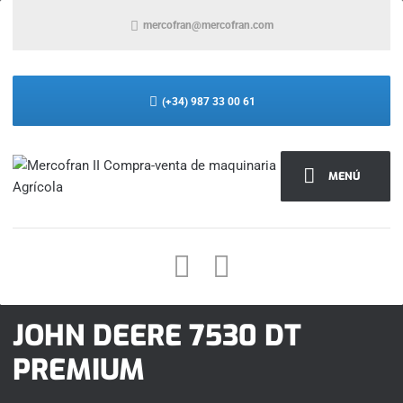
mercofran@mercofran.com
(+34) 987 33 00 61
MENÚ
JOHN DEERE 7530 DT
PREMIUM