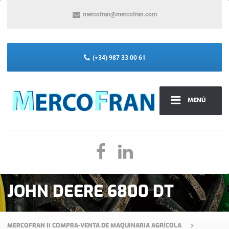
mercofran@mercofran.com
(+34) 987 33 00 61
MENÚ
JOHN DEERE 6800 DT
MERCOFRAN II COMPRA-VENTA DE MAQUINARIA AGRÍCOLA