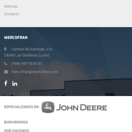
Noticias
Contacto
MERCOFRAN
Camino de Santiago, s/n
24343 Las Grañeras (León)
(+34) 987 33 00 61
mercofran@mercofran.com
ESPECIALIZADOS EN:
BIENVENIDOS
QUÉ HACEMOS