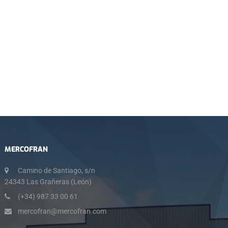
MERCOFRAN
Camino de Santiago, s/n
24343 Las Grañeras (León)
(+34) 987 33 00 61
mercofran@mercofran.com