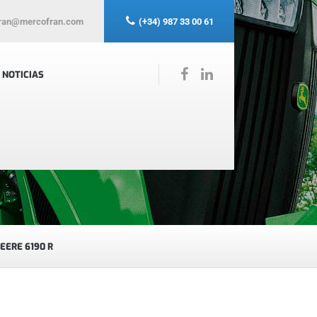
ran@mercofran.com
(+34) 987 33 00 61
NOTICIAS
EERE 6190 R