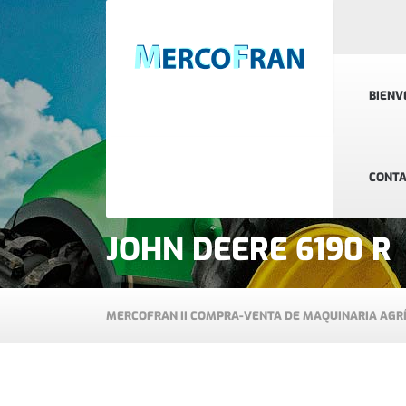
BIENV
CONT
JOHN DEERE 6190 R
MERCOFRAN II COMPRA-VENTA DE MAQUINARIA AGR