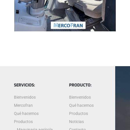
SERVICIOS:
PRODUCTO:
Bienvenidos
Bienvenidos
Mercofran
Qué hacemos
Qué hacemos
Productos
Productos
Noticias
Maquinaria agrícola
Contacto