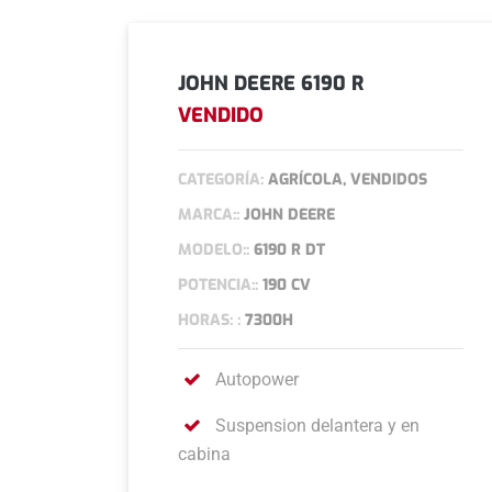
JOHN DEERE 6190 R
VENDIDO
CATEGORÍA:
AGRÍCOLA, VENDIDOS
MARCA::
JOHN DEERE
MODELO::
6190 R DT
POTENCIA::
190 CV
HORAS: :
7300H
Autopower
Suspension delantera y en
cabina