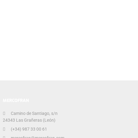
MERCOFRAN
Camino de Santiago, s/n
24343 Las Grañeras (León)
(+34) 987 33 00 61