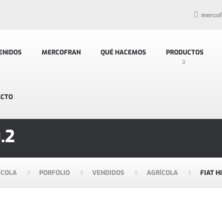
merco
ENIDOS
MERCOFRAN
QUÉ HACEMOS
PRODUCTOS
ACTO
.2
ÍCOLA
PORFOLIO
VENDIDOS
AGRÍCOLA
FIAT H