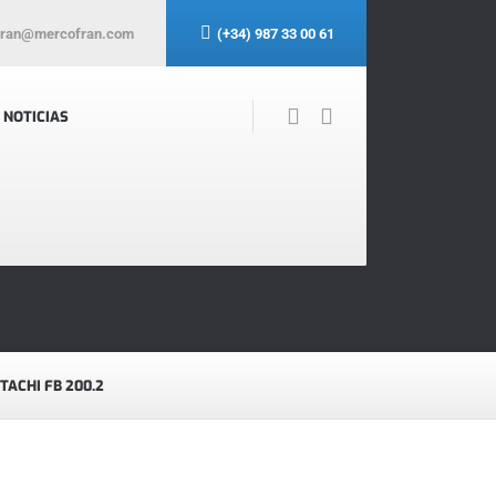
fran@mercofran.com
(+34) 987 33 00 61
NOTICIAS
ITACHI FB 200.2