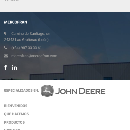
MERCOFRAN
Camino de Santiago, s/n
24343 Las Grañeras (León)
(+34) 987 33 00 61
mercofran@mercofran.com
ESPECIALIZADOS EN:
BIENVENIDOS
QUÉ HACEMOS
PRODUCTOS