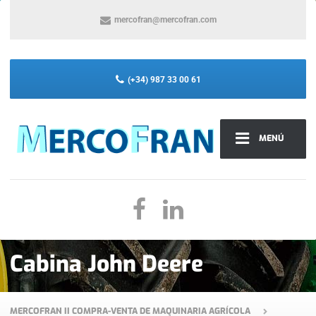
mercofran@mercofran.com
(+34) 987 33 00 61
MENÚ
Cabina John Deere
MERCOFRAN II COMPRA-VENTA DE MAQUINARIA AGRÍCOLA