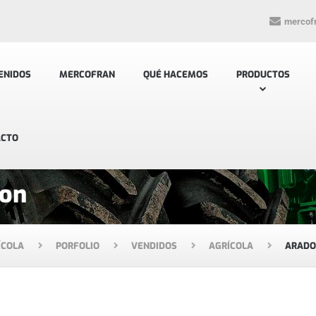
mercof
ENIDOS
MERCOFRAN
QUÉ HACEMOS
PRODUCTOS
ACTO
son
ÍCOLA
PORFOLIO
VENDIDOS
AGRÍCOLA
ARADO