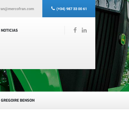
ran@mercofran.com
(+34) 987 33 00 61
NOTICIAS
 GREGOIRE BENSON