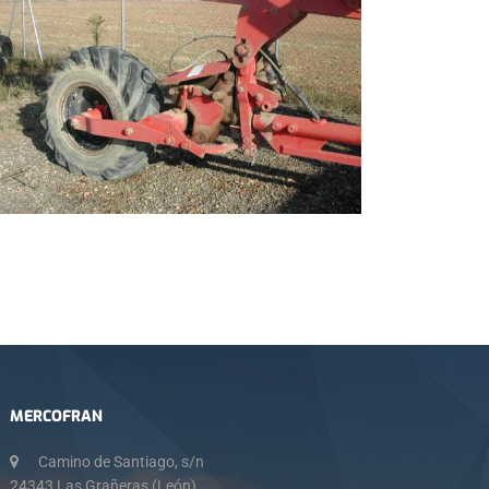
MERCOFRAN
Camino de Santiago, s/n
24343 Las Grañeras (León)