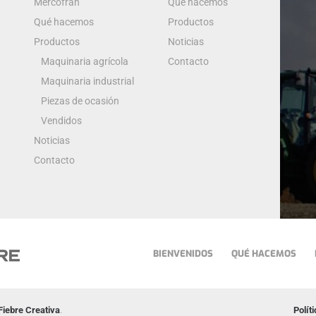
Mercofran
Qué hacemos
Qué hacemos
Productos
Productos
Noticias
Maquinaria agrícola
Contacto
Maquinaria industrial
Piezas de ocasión
Vendidos
Noticias
Contacto
BIENVENIDOS
QUÉ HACEMOS
Fiebre Creativa
.
Polít